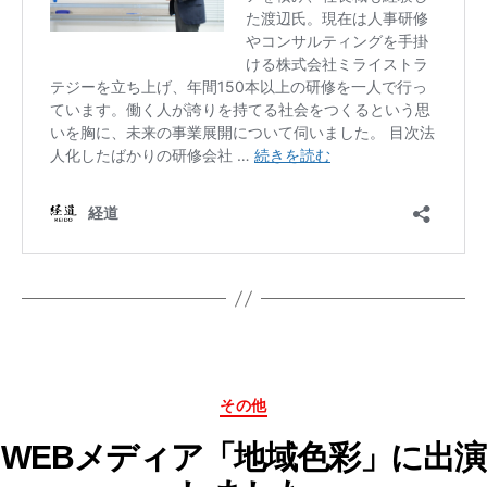
カ
その他
テ
ゴ
WEBメディア「地域色彩」に出演
リ