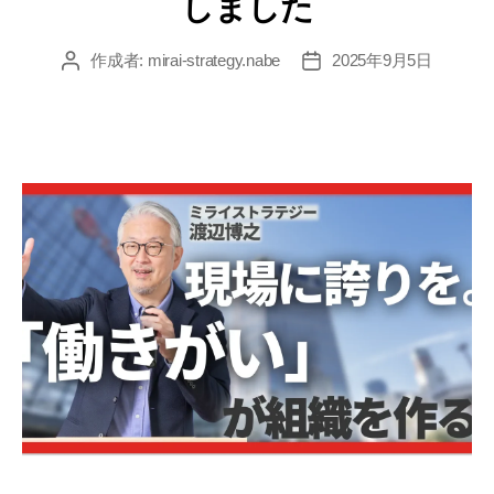
しました
ー
作成者:
mirai-strategy.nabe
2025年9月5日
投
投
稿
稿
者
日