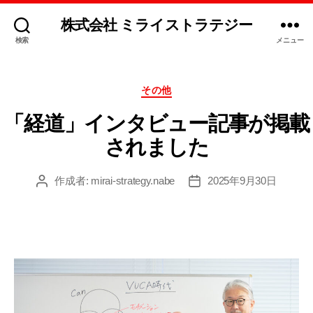
株式会社 ミライストラテジー
検索
メニュー
カ
その他
テ
ゴ
「経道」インタビュー記事が掲載
リ
されました
ー
作成者:
mirai-strategy.nabe
2025年9月30日
投
投
稿
稿
者
日